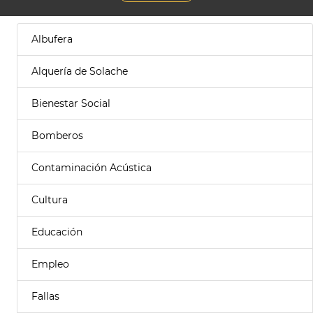
Albufera
Alquería de Solache
Bienestar Social
Bomberos
Contaminación Acústica
Cultura
Educación
Empleo
Fallas