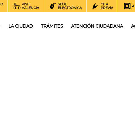
NO
VISIT
SEDE
CITA
A
VALENCIA
ELECTRÓNICA
PREVIA
O
LA CIUDAD
TRÁMITES
ATENCIÓN CIUDADANA
A