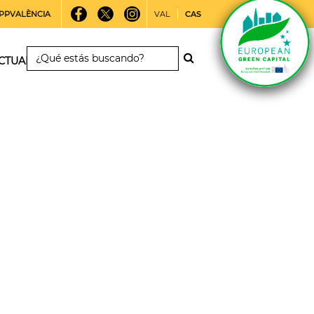
PPVALÈNCIA
VAL
CAS
CTUALIDAD