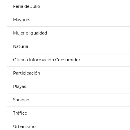
Feria de Julio
Mayores
Mujer e Igualdad
Naturia
Oficina Información Consumidor
Participación
Playas
Sanidad
Tráfico
Urbanismo