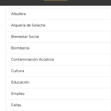
Albufera
Alquería de Solache
Bienestar Social
Bomberos
Contaminación Acústica
Cultura
Educación
Empleo
Fallas