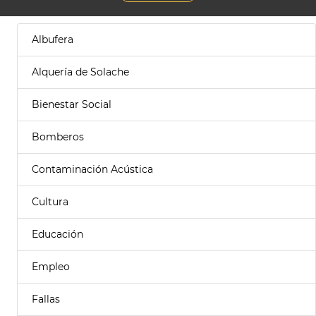
Albufera
Alquería de Solache
Bienestar Social
Bomberos
Contaminación Acústica
Cultura
Educación
Empleo
Fallas