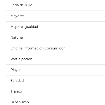
Feria de Julio
Mayores
Mujer e Igualdad
Naturia
Oficina Información Consumidor
Participación
Playas
Sanidad
Tráfico
Urbanismo