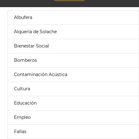
Albufera
Alquería de Solache
Bienestar Social
Bomberos
Contaminación Acústica
Cultura
Educación
Empleo
Fallas