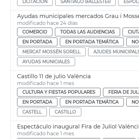
LICITACIÓN
SANTIAGO BALLESTER
ESPOL
Ayudas municipales mercados Grau i Mossé
modificado hace 24 días
COMERCIO
TODAS LAS AUDIENCIAS
CIUT
EN PORTADA
EN PORTADA TEMÁTICA
NO
MERCAT MOSSÉN SORELL
AJUDES MUNICIPAL
AYUDAS MUNICIALES
Castillo 11 de julio València
modificado hace 1 mes
CULTURA Y FIESTAS POPULARES
FERIA DE JUL
EN PORTADA
EN PORTADA TEMÁTICA
NO
CASTELL
CASTILLO
Espectáculo inaugural Fira de Juliol Valènc
modificado hace 1 mes