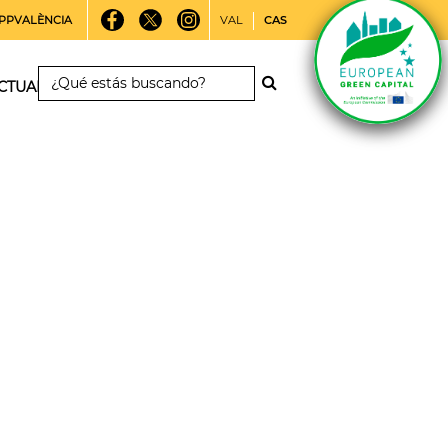
PPVALÈNCIA
VAL
CAS
CTUALIDAD