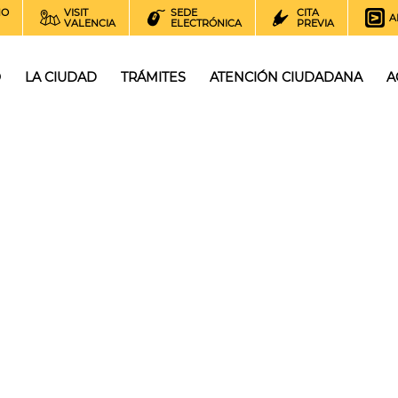
NO
VISIT
SEDE
CITA
A
VALENCIA
ELECTRÓNICA
PREVIA
O
LA CIUDAD
TRÁMITES
ATENCIÓN CIUDADANA
A