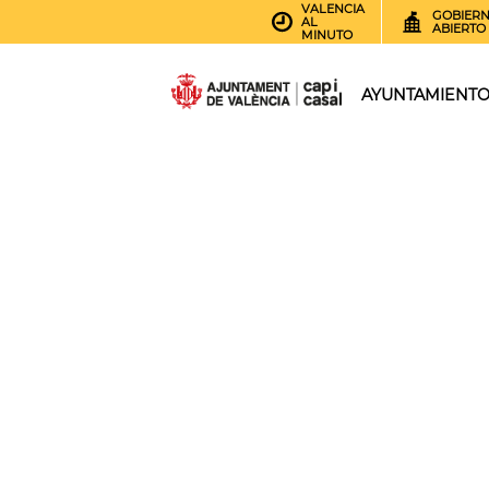
VALENCIA
GOBIER
AL
ABIERTO
MINUTO
AYUNTAMIENT