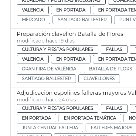
IGUALDAD Y POLÍTICAS INCLUSIVAS
COMERCI
VALENCIA
EN PORTADA
EN PORTADA TE
MERCADO
SANTIAGO BALLESTER
PUNT V
Preparación clavellon Batalla de Flores
modificado hace 19 días
CULTURA Y FIESTAS POPULARES
FALLAS
VALENCIA
EN PORTADA
EN PORTADA TE
GRAN FIRA DE VALÈNCIA
BATALLA DE FLORS
SANTIAGO BALLESTER
CLAVELLONES
Adjudicación espolines falleras mayores Va
modificado hace 24 días
CULTURA Y FIESTAS POPULARES
FALLAS
EN PORTADA
EN PORTADA TEMÁTICA
NO
JUNTA CENTRAL FALLERA
FALLERES MAJORS