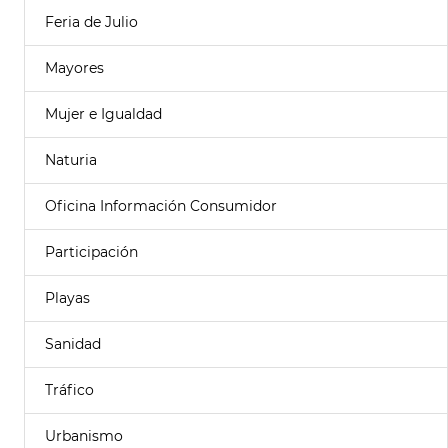
Feria de Julio
Mayores
Mujer e Igualdad
Naturia
Oficina Información Consumidor
Participación
Playas
Sanidad
Tráfico
Urbanismo