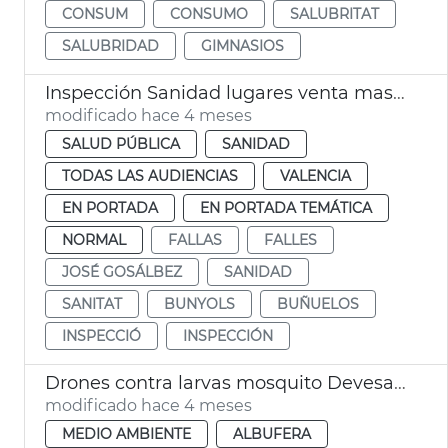
CONSUM
CONSUMO
SALUBRITAT
SALUBRIDAD
GIMNASIOS
Inspección Sanidad lugares venta masas fritas Fallas València
modificado hace 4 meses
SALUD PÚBLICA
SANIDAD
TODAS LAS AUDIENCIAS
VALENCIA
EN PORTADA
EN PORTADA TEMÁTICA
NORMAL
FALLAS
FALLES
JOSÉ GOSÁLBEZ
SANIDAD
SANITAT
BUNYOLS
BUÑUELOS
INSPECCIÓ
INSPECCIÓN
Drones contra larvas mosquito Devesa Albufera València
modificado hace 4 meses
MEDIO AMBIENTE
ALBUFERA