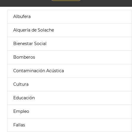
Albufera
Alquería de Solache
Bienestar Social
Bomberos
Contaminación Acústica
Cultura
Educación
Empleo
Fallas