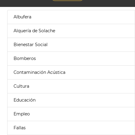
Albufera
Alquería de Solache
Bienestar Social
Bomberos
Contaminación Acústica
Cultura
Educación
Empleo
Fallas