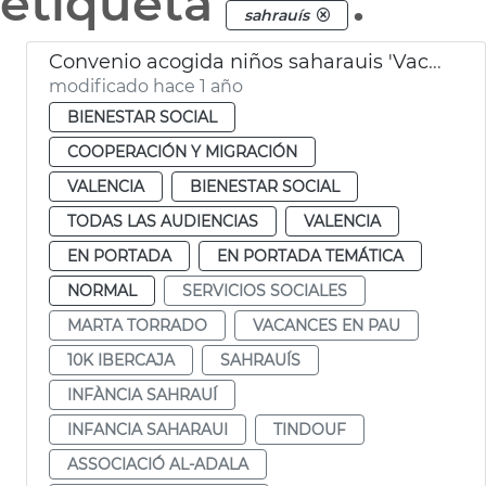
etiqueta
.
sahrauís
Convenio acogida niños saharauis 'Vacances en pau' València
modificado hace 1 año
BIENESTAR SOCIAL
COOPERACIÓN Y MIGRACIÓN
VALENCIA
BIENESTAR SOCIAL
TODAS LAS AUDIENCIAS
VALENCIA
EN PORTADA
EN PORTADA TEMÁTICA
NORMAL
SERVICIOS SOCIALES
MARTA TORRADO
VACANCES EN PAU
10K IBERCAJA
SAHRAUÍS
INFÀNCIA SAHRAUÍ
INFANCIA SAHARAUI
TINDOUF
ASSOCIACIÓ AL-ADALA