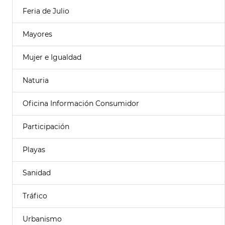
Feria de Julio
Mayores
Mujer e Igualdad
Naturia
Oficina Información Consumidor
Participación
Playas
Sanidad
Tráfico
Urbanismo