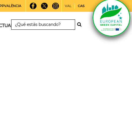
PPVALÈNCIA
VAL
CAS
CTUALIDAD