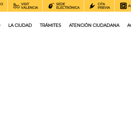
NO
VISIT
SEDE
CITA
A
VALENCIA
ELECTRÓNICA
PREVIA
O
LA CIUDAD
TRÁMITES
ATENCIÓN CIUDADANA
A