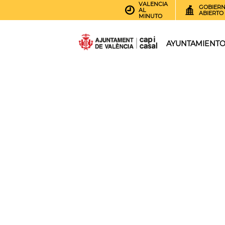
VALENCIA
GOBIER
AL
ABIERTO
MINUTO
AYUNTAMIENT