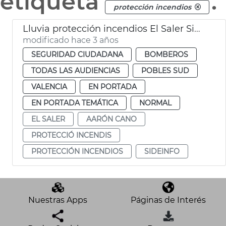
etiqueta
.
protección incendios
Lluvia protección incendios El Saler Sideinfo
modificado hace 3 años
SEGURIDAD CIUDADANA
BOMBEROS
TODAS LAS AUDIENCIAS
POBLES SUD
VALENCIA
EN PORTADA
EN PORTADA TEMÁTICA
NORMAL
EL SALER
AARÓN CANO
PROTECCIÓ INCENDIS
PROTECCIÓN INCENDIOS
SIDEINFO
Nuestras Apps
Páginas de Interés