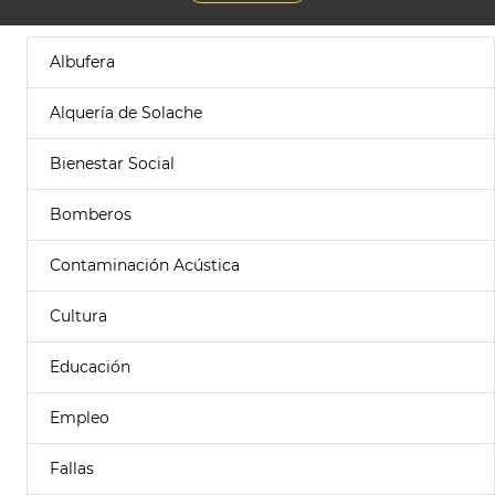
Albufera
Alquería de Solache
Bienestar Social
Bomberos
Contaminación Acústica
Cultura
Educación
Empleo
Fallas