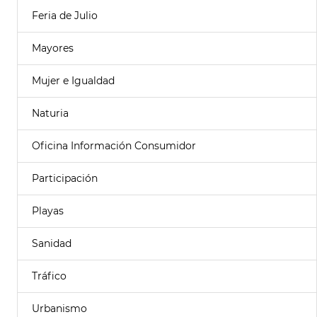
Feria de Julio
Mayores
Mujer e Igualdad
Naturia
Oficina Información Consumidor
Participación
Playas
Sanidad
Tráfico
Urbanismo