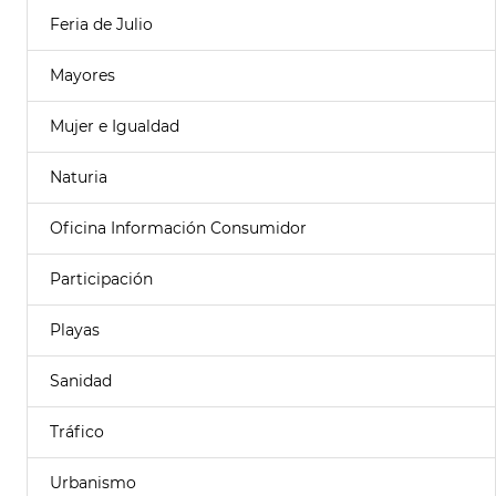
Feria de Julio
Mayores
Mujer e Igualdad
Naturia
Oficina Información Consumidor
Participación
Playas
Sanidad
Tráfico
Urbanismo