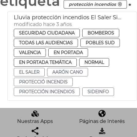
etiqueta
.
protección incendios
Lluvia protección incendios El Saler Sideinfo
modificado hace 3 años
SEGURIDAD CIUDADANA
BOMBEROS
TODAS LAS AUDIENCIAS
POBLES SUD
VALENCIA
EN PORTADA
EN PORTADA TEMÁTICA
NORMAL
EL SALER
AARÓN CANO
PROTECCIÓ INCENDIS
PROTECCIÓN INCENDIOS
SIDEINFO
Nuestras Apps
Páginas de Interés