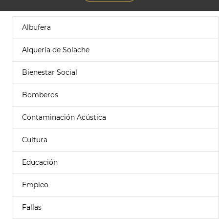
Albufera
Alquería de Solache
Bienestar Social
Bomberos
Contaminación Acústica
Cultura
Educación
Empleo
Fallas