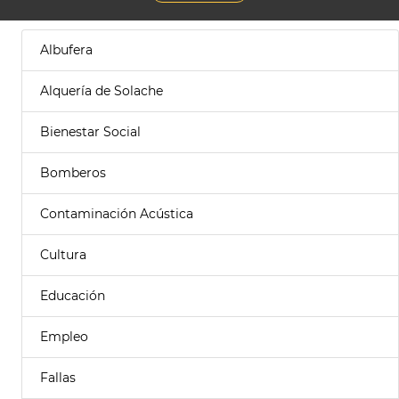
Albufera
Alquería de Solache
Bienestar Social
Bomberos
Contaminación Acústica
Cultura
Educación
Empleo
Fallas