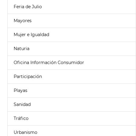
Feria de Julio
Mayores
Mujer e Igualdad
Naturia
Oficina Información Consumidor
Participación
Playas
Sanidad
Tráfico
Urbanismo