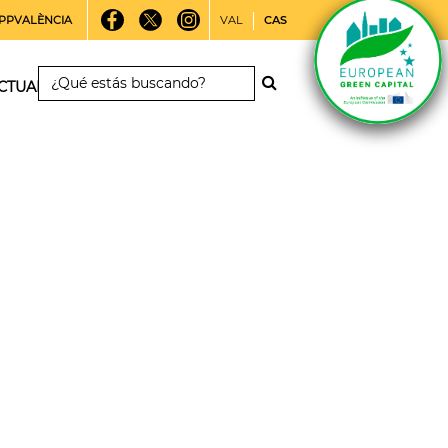
PPVALÈNCIA
VAL
CAS
CTUALIDAD