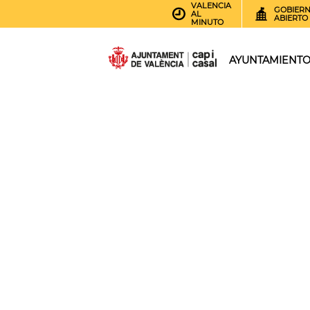
VALENCIA
GOBIER
AL
ABIERTO
MINUTO
AYUNTAMIENT