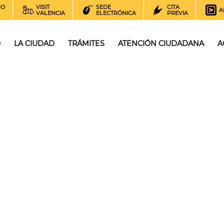
NO
VISIT
SEDE
CITA
A
VALENCIA
ELECTRÓNICA
PREVIA
O
LA CIUDAD
TRÁMITES
ATENCIÓN CIUDADANA
A