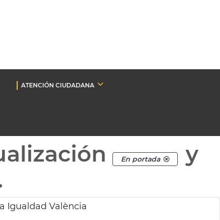
ATENCIÓN CIUDADANA
ualización
y
En portada
.
a Igualdad València