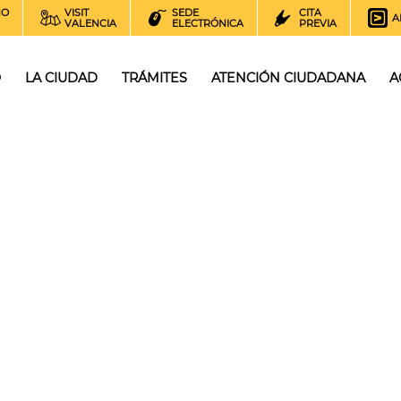
NO
VISIT
SEDE
CITA
A
VALENCIA
ELECTRÓNICA
PREVIA
O
LA CIUDAD
TRÁMITES
ATENCIÓN CIUDADANA
A