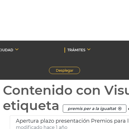
CIUDAD
TRÁMITES
Desplegar
Contenido con Vis
etiqueta
premis per a la igualtat
Apertura plazo presentación Premios para l
modificado hace 1 año