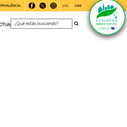
PPVALÈNCIA
VAL
CAS
CTUALIDAD