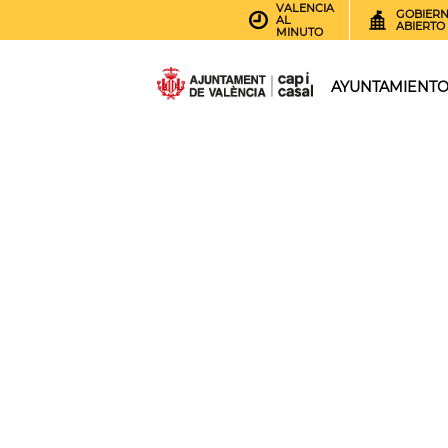
VALENCIA
GOBIER
AL
ABIERTO
MINUTO
AYUNTAMIENT