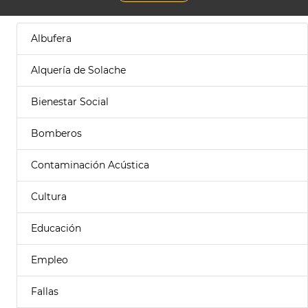
Albufera
Alquería de Solache
Bienestar Social
Bomberos
Contaminación Acústica
Cultura
Educación
Empleo
Fallas