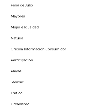
Feria de Julio
Mayores
Mujer e Igualdad
Naturia
Oficina Información Consumidor
Participación
Playas
Sanidad
Tráfico
Urbanismo