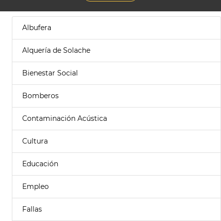
Albufera
Alquería de Solache
Bienestar Social
Bomberos
Contaminación Acústica
Cultura
Educación
Empleo
Fallas