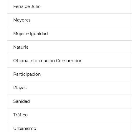
Feria de Julio
Mayores
Mujer e Igualdad
Naturia
Oficina Información Consumidor
Participación
Playas
Sanidad
Tráfico
Urbanismo