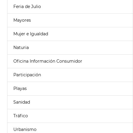
Feria de Julio
Mayores
Mujer e Igualdad
Naturia
Oficina Información Consumidor
Participación
Playas
Sanidad
Tráfico
Urbanismo