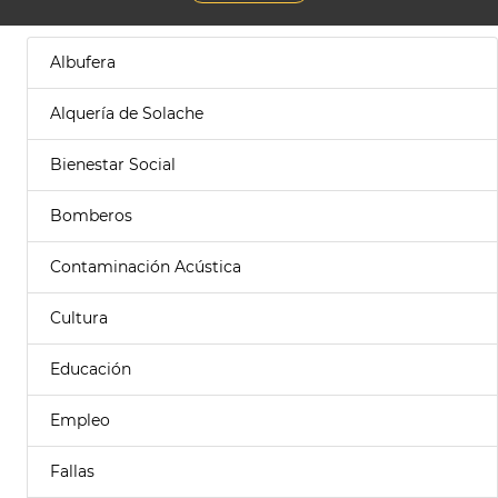
Albufera
Alquería de Solache
Bienestar Social
Bomberos
Contaminación Acústica
Cultura
Educación
Empleo
Fallas