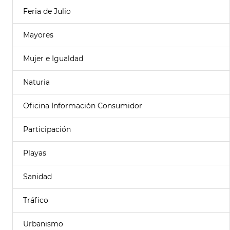
Feria de Julio
Mayores
Mujer e Igualdad
Naturia
Oficina Información Consumidor
Participación
Playas
Sanidad
Tráfico
Urbanismo