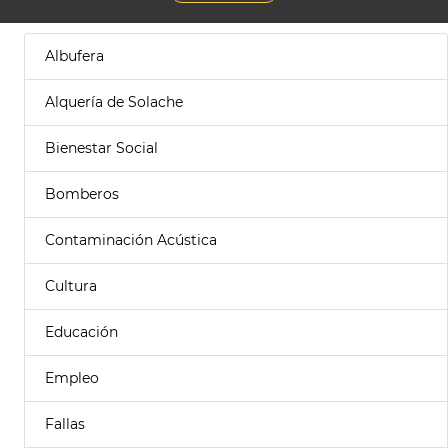
Albufera
Alquería de Solache
Bienestar Social
Bomberos
Contaminación Acústica
Cultura
Educación
Empleo
Fallas