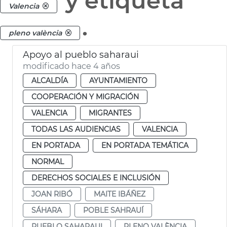
y etiqueta
Valencia
.
pleno valència
Apoyo al pueblo saharaui
modificado hace 4 años
ALCALDÍA
AYUNTAMIENTO
COOPERACIÓN Y MIGRACIÓN
VALENCIA
MIGRANTES
TODAS LAS AUDIENCIAS
VALENCIA
EN PORTADA
EN PORTADA TEMÁTICA
NORMAL
DERECHOS SOCIALES E INCLUSIÓN
JOAN RIBÓ
MAITE IBÁÑEZ
SÁHARA
POBLE SAHRAUÍ
PUEBLO SAHARAUI
PLENO VALÈNCIA