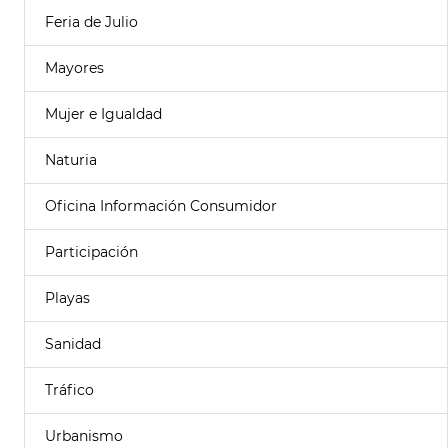
Feria de Julio
Mayores
Mujer e Igualdad
Naturia
Oficina Información Consumidor
Participación
Playas
Sanidad
Tráfico
Urbanismo