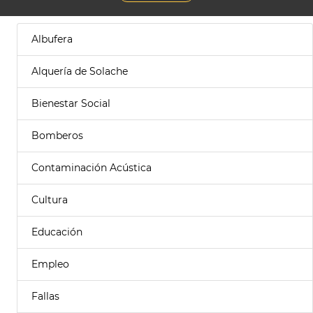
Albufera
Alquería de Solache
Bienestar Social
Bomberos
Contaminación Acústica
Cultura
Educación
Empleo
Fallas