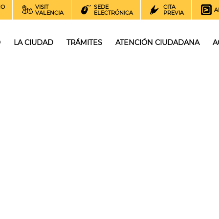
NO
VISIT
SEDE
CITA
A
VALENCIA
ELECTRÓNICA
PREVIA
O
LA CIUDAD
TRÁMITES
ATENCIÓN CIUDADANA
A