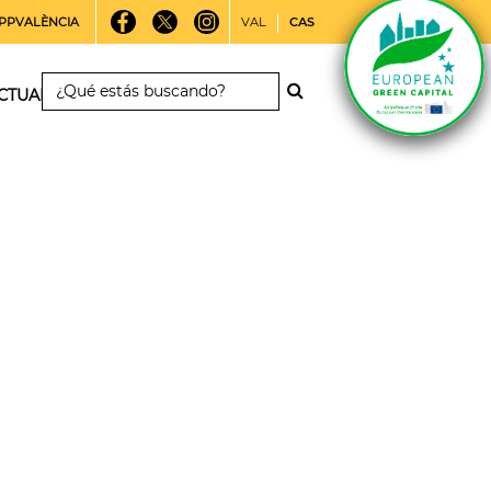
PPVALÈNCIA
VAL
CAS
CTUALIDAD