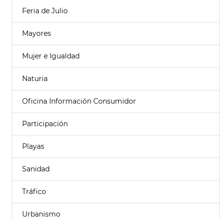
Feria de Julio
Mayores
Mujer e Igualdad
Naturia
Oficina Información Consumidor
Participación
Playas
Sanidad
Tráfico
Urbanismo