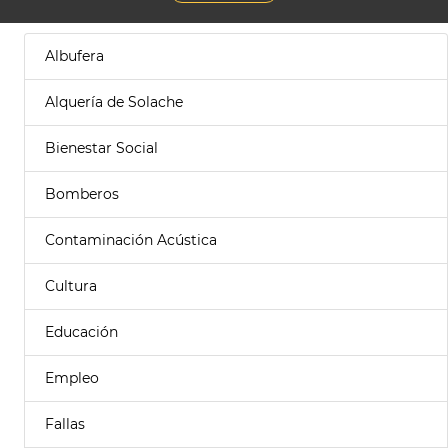
Albufera
Alquería de Solache
Bienestar Social
Bomberos
Contaminación Acústica
Cultura
Educación
Empleo
Fallas