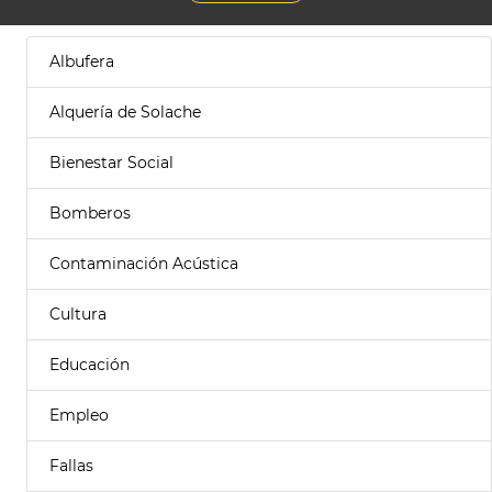
Albufera
Alquería de Solache
Bienestar Social
Bomberos
Contaminación Acústica
Cultura
Educación
Empleo
Fallas