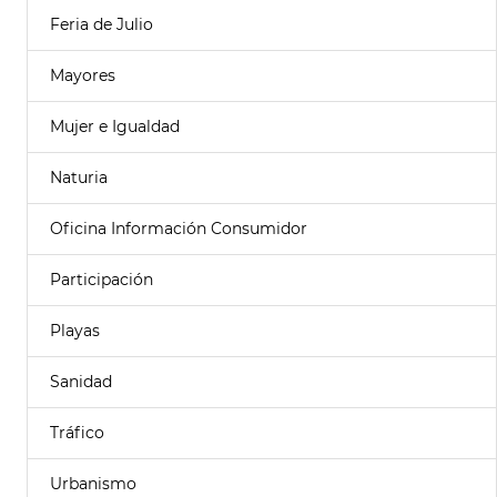
Feria de Julio
Mayores
Mujer e Igualdad
Naturia
Oficina Información Consumidor
Participación
Playas
Sanidad
Tráfico
Urbanismo