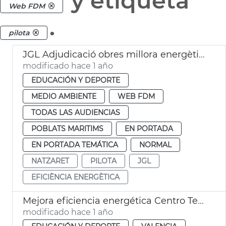
y etiqueta
Web FDM
.
pilota
JGL Adjudicació obres millora energètica Centre Tecnificació Pilota Natzaret València
modificado hace 1 año
EDUCACIÓN Y DEPORTE
MEDIO AMBIENTE
WEB FDM
TODAS LAS AUDIENCIAS
POBLATS MARITIMS
EN PORTADA
EN PORTADA TEMÁTICA
NORMAL
NATZARET
PILOTA
JGL
EFICIÈNCIA ENERGÈTICA
Mejora eficiencia energética Centro Tecnificación Pelota Natzaret
modificado hace 1 año