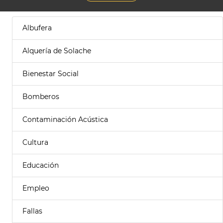
Albufera
Alquería de Solache
Bienestar Social
Bomberos
Contaminación Acústica
Cultura
Educación
Empleo
Fallas