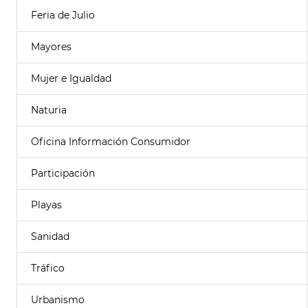
Feria de Julio
Mayores
Mujer e Igualdad
Naturia
Oficina Información Consumidor
Participación
Playas
Sanidad
Tráfico
Urbanismo