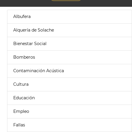
Albufera
Alquería de Solache
Bienestar Social
Bomberos
Contaminación Acústica
Cultura
Educación
Empleo
Fallas