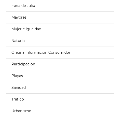
Feria de Julio
Mayores
Mujer e Igualdad
Naturia
Oficina Información Consumidor
Participación
Playas
Sanidad
Tráfico
Urbanismo