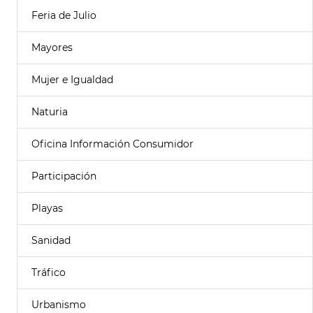
Feria de Julio
Mayores
Mujer e Igualdad
Naturia
Oficina Información Consumidor
Participación
Playas
Sanidad
Tráfico
Urbanismo