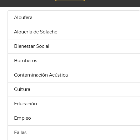
Albufera
Alquería de Solache
Bienestar Social
Bomberos
Contaminación Acústica
Cultura
Educación
Empleo
Fallas