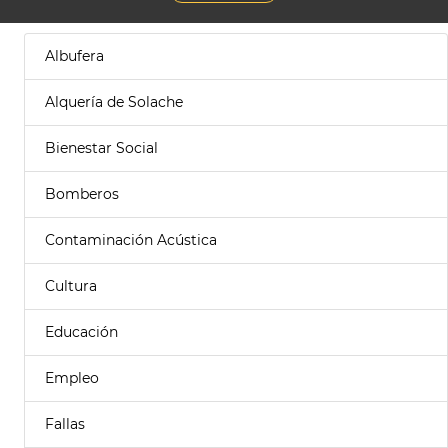
Albufera
Alquería de Solache
Bienestar Social
Bomberos
Contaminación Acústica
Cultura
Educación
Empleo
Fallas