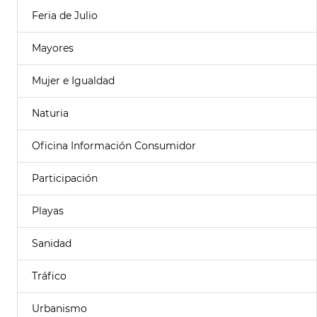
Feria de Julio
Mayores
Mujer e Igualdad
Naturia
Oficina Información Consumidor
Participación
Playas
Sanidad
Tráfico
Urbanismo