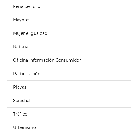
Feria de Julio
Mayores
Mujer e Igualdad
Naturia
Oficina Información Consumidor
Participación
Playas
Sanidad
Tráfico
Urbanismo