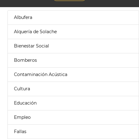
Albufera
Alquería de Solache
Bienestar Social
Bomberos
Contaminación Acústica
Cultura
Educación
Empleo
Fallas