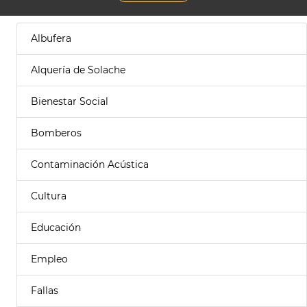
Albufera
Alquería de Solache
Bienestar Social
Bomberos
Contaminación Acústica
Cultura
Educación
Empleo
Fallas