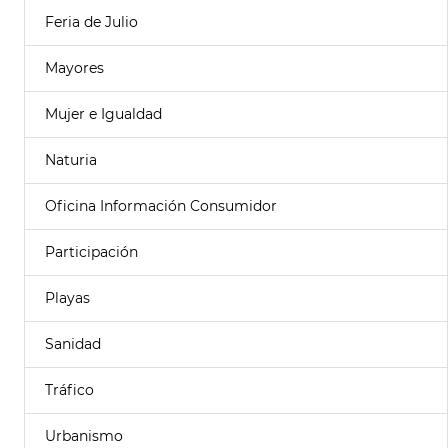
Feria de Julio
Mayores
Mujer e Igualdad
Naturia
Oficina Información Consumidor
Participación
Playas
Sanidad
Tráfico
Urbanismo