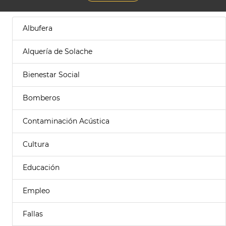
Albufera
Alquería de Solache
Bienestar Social
Bomberos
Contaminación Acústica
Cultura
Educación
Empleo
Fallas