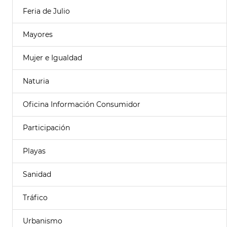
Feria de Julio
Mayores
Mujer e Igualdad
Naturia
Oficina Información Consumidor
Participación
Playas
Sanidad
Tráfico
Urbanismo