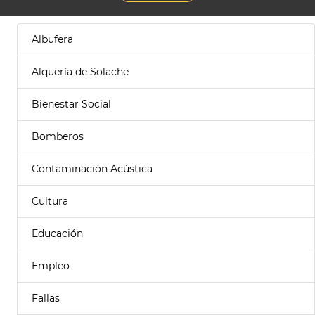
Albufera
Alquería de Solache
Bienestar Social
Bomberos
Contaminación Acústica
Cultura
Educación
Empleo
Fallas