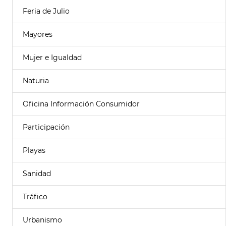
Feria de Julio
Mayores
Mujer e Igualdad
Naturia
Oficina Información Consumidor
Participación
Playas
Sanidad
Tráfico
Urbanismo