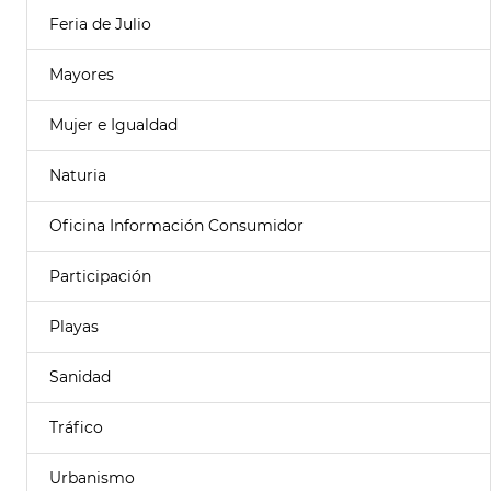
Feria de Julio
Mayores
Mujer e Igualdad
Naturia
Oficina Información Consumidor
Participación
Playas
Sanidad
Tráfico
Urbanismo