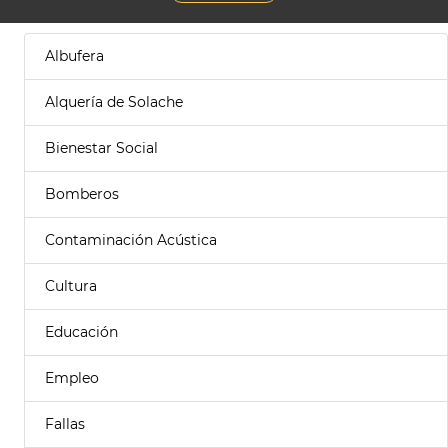
Albufera
Alquería de Solache
Bienestar Social
Bomberos
Contaminación Acústica
Cultura
Educación
Empleo
Fallas