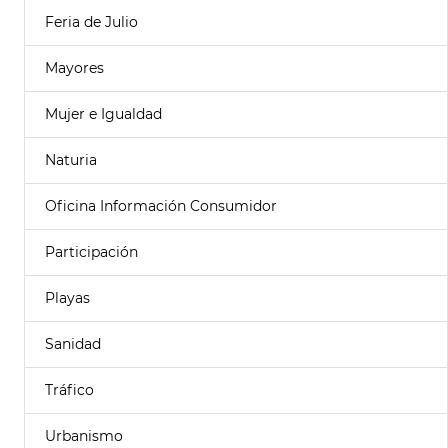
Feria de Julio
Mayores
Mujer e Igualdad
Naturia
Oficina Información Consumidor
Participación
Playas
Sanidad
Tráfico
Urbanismo