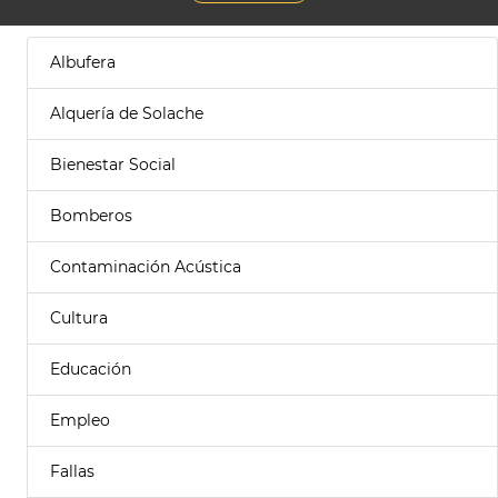
Albufera
Alquería de Solache
Bienestar Social
Bomberos
Contaminación Acústica
Cultura
Educación
Empleo
Fallas