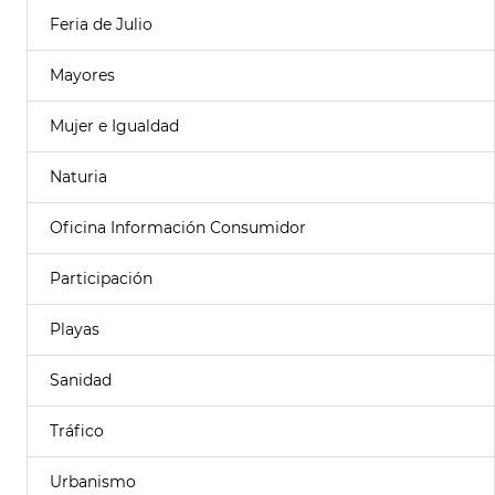
Feria de Julio
Mayores
Mujer e Igualdad
Naturia
Oficina Información Consumidor
Participación
Playas
Sanidad
Tráfico
Urbanismo