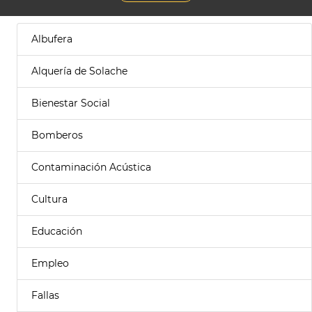
Albufera
Alquería de Solache
Bienestar Social
Bomberos
Contaminación Acústica
Cultura
Educación
Empleo
Fallas