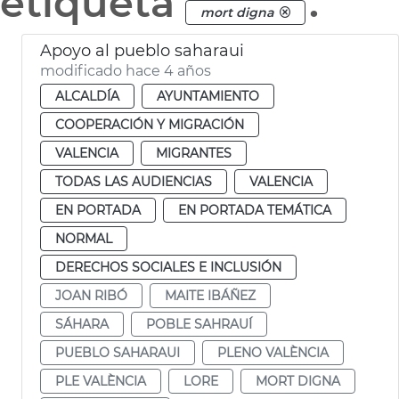
etiqueta
.
mort digna
Apoyo al pueblo saharaui
modificado hace 4 años
ALCALDÍA
AYUNTAMIENTO
COOPERACIÓN Y MIGRACIÓN
VALENCIA
MIGRANTES
TODAS LAS AUDIENCIAS
VALENCIA
EN PORTADA
EN PORTADA TEMÁTICA
NORMAL
DERECHOS SOCIALES E INCLUSIÓN
JOAN RIBÓ
MAITE IBÁÑEZ
SÁHARA
POBLE SAHRAUÍ
PUEBLO SAHARAUI
PLENO VALÈNCIA
PLE VALÈNCIA
LORE
MORT DIGNA