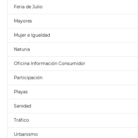
Feria de Julio
Mayores
Mujer e Igualdad
Naturia
Oficina Información Consumidor
Participación
Playas
Sanidad
Tráfico
Urbanismo