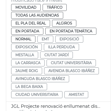
modificado hace 9 meses
MOVILIDAD
TRÁFICO
TODAS LAS AUDIENCIAS
EL PLA DEL REAL
ALGIROS
EN PORTADA
EN PORTADA TEMÁTICA
NORMAL
EMT
EXPOSICIÓ
EXPOSICIÓN
ILLA PERDUDA
MESTALLA
CIUTAT JARDÍ
LA CARRASCA
CIUTAT UNIVERSITÀRIA
JAUME ROIG
AVENIDA BLASCO IBÁÑEZ
AVINGUDA BLASCO IBÁÑEZ
LA BEGA BAIXA
CIUDAD UNIVERSITARIA
AMISTAT
JGL Projecte renovació enllumenat districtes València