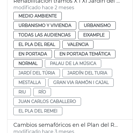
Rehabilitación tramos X i XI Jardín del Turia València
modificado hace 2 meses
MEDIO AMBIENTE
URBANISMO Y VIVIENDA
URBANISMO
TODAS LAS AUDIENCIAS
EIXAMPLE
EL PLA DEL REAL
VALENCIA
EN PORTADA
EN PORTADA TEMÁTICA
NORMAL
PALAU DE LA MÚSICA
JARDÍ DEL TÚRIA
JARDÍN DEL TURIA
MESTALLA
GRAN VIA RAMÓN I CAJAL
RIU
RÍO
JUAN CARLOS CABALLERO
EL PLA DEL REMEI
Cambios semafóricos en el Plan del Real València
modificado hace 3 meses