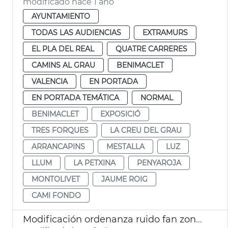
modificado hace 1 año
AYUNTAMIENTO
TODAS LAS AUDIENCIAS
EXTRAMURS
EL PLA DEL REAL
QUATRE CARRERES
CAMINS AL GRAU
BENIMACLET
VALENCIA
EN PORTADA
EN PORTADA TEMÁTICA
NORMAL
BENIMACLET
EXPOSICIÓ
TRES FORQUES
LA CREU DEL GRAU
ARRANCAPINS
MESTALLA
LUZ
LLUM
LA PETXINA
PENYAROJA
MONTOLIVET
JAUME ROIG
CAMI FONDO
Modificación ordenanza ruido fan zone València