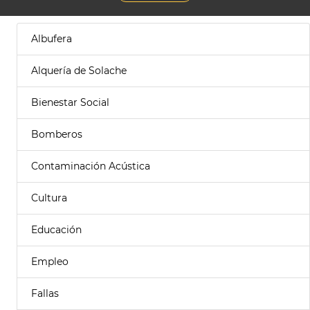
Albufera
Alquería de Solache
Bienestar Social
Bomberos
Contaminación Acústica
Cultura
Educación
Empleo
Fallas