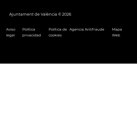
Ajuntament de València ©
2026
Aviso
Política
Política de
Agencia Antifraude
Mapa
legal
privacidad
cookies
Web