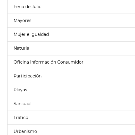
Feria de Julio
Mayores
Mujer e Igualdad
Naturia
Oficina Información Consumidor
Participación
Playas
Sanidad
Tráfico
Urbanismo