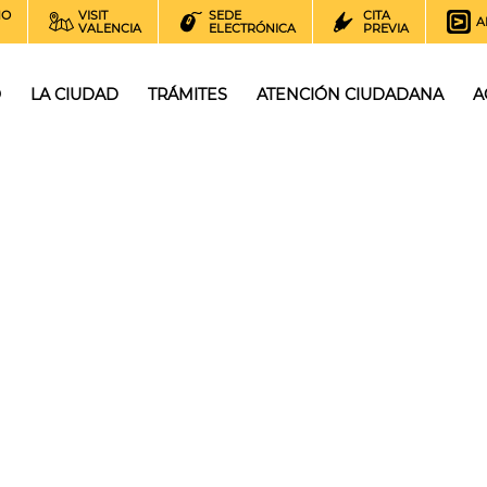
NO
VISIT
SEDE
CITA
A
VALENCIA
ELECTRÓNICA
PREVIA
O
LA CIUDAD
TRÁMITES
ATENCIÓN CIUDADANA
A