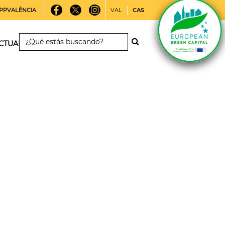
PPVALÈNCIA
VAL
CAS
CTUALIDAD