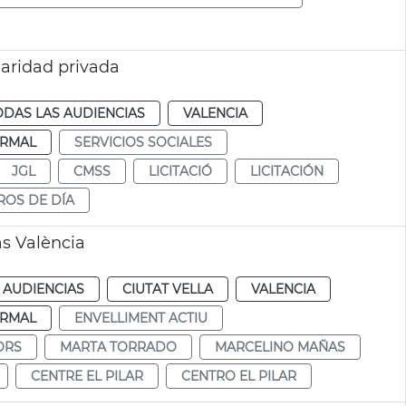
ularidad privada
ODAS LAS AUDIENCIAS
VALENCIA
RMAL
SERVICIOS SOCIALES
JGL
CMSS
LICITACIÓ
LICITACIÓN
ROS DE DÍA
as València
 AUDIENCIAS
CIUTAT VELLA
VALENCIA
RMAL
ENVELLIMENT ACTIU
ORS
MARTA TORRADO
MARCELINO MAÑAS
CENTRE EL PILAR
CENTRO EL PILAR