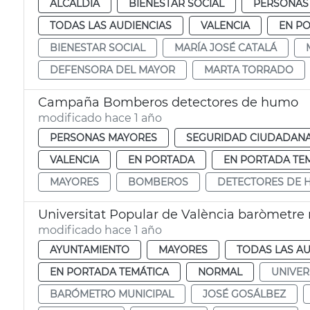
ALCALDÍA
BIENESTAR SOCIAL
PERSONAS
TODAS LAS AUDIENCIAS
VALENCIA
EN P
BIENESTAR SOCIAL
MARÍA JOSÉ CATALÁ
DEFENSORA DEL MAYOR
MARTA TORRADO
Campaña Bomberos detectores de humo
modificado hace 1 año
PERSONAS MAYORES
SEGURIDAD CIUDADAN
VALENCIA
EN PORTADA
EN PORTADA TE
MAYORES
BOMBEROS
DETECTORES DE 
Universitat Popular de València baròmetre
modificado hace 1 año
AYUNTAMIENTO
MAYORES
TODAS LAS AU
EN PORTADA TEMÁTICA
NORMAL
UNIVER
BARÓMETRO MUNICIPAL
JOSÉ GOSÁLBEZ