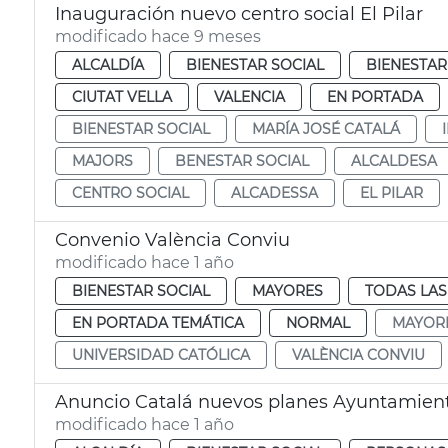
Inauguración nuevo centro social El Pilar
modificado hace 9 meses
ALCALDÍA
BIENESTAR SOCIAL
BIENESTAR
CIUTAT VELLA
VALENCIA
EN PORTADA
BIENESTAR SOCIAL
MARÍA JOSÉ CATALÁ
MAJORS
BENESTAR SOCIAL
ALCALDESA
CENTRO SOCIAL
ALCADESSA
EL PILAR
Convenio València Conviu
modificado hace 1 año
BIENESTAR SOCIAL
MAYORES
TODAS LAS
EN PORTADA TEMÁTICA
NORMAL
MAYOR
UNIVERSIDAD CATÓLICA
VALÈNCIA CONVIU
Anuncio Catalá nuevos planes Ayuntamient
modificado hace 1 año