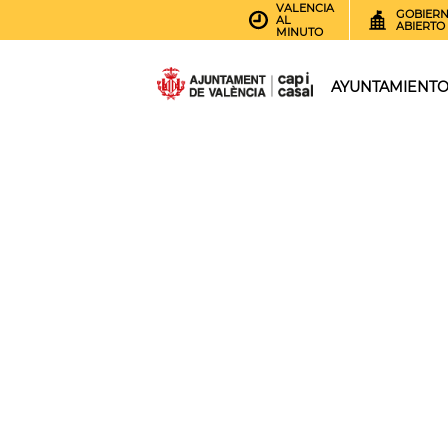
VALENCIA
GOBIER
AL
ABIERTO
MINUTO
AYUNTAMIENT