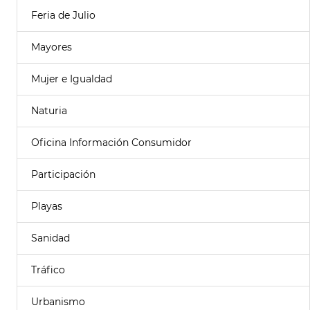
Feria de Julio
Mayores
Mujer e Igualdad
Naturia
Oficina Información Consumidor
Participación
Playas
Sanidad
Tráfico
Urbanismo