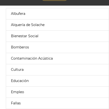
Albufera
Alquería de Solache
Bienestar Social
Bomberos
Contaminación Acústica
Cultura
Educación
Empleo
Fallas