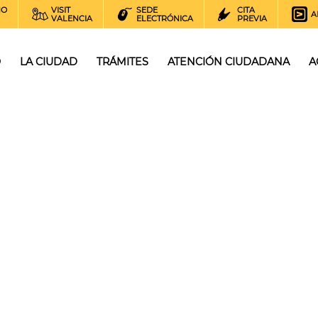
NO
VISIT
SEDE
CITA
A
VALENCIA
ELECTRÓNICA
PREVIA
O
LA CIUDAD
TRÁMITES
ATENCIÓN CIUDADANA
A