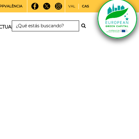
PPVALÈNCIA
VAL
CAS
CTUALIDAD