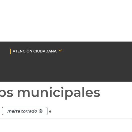
ATENCIÓN CIUDADANA
bs municipales
a
.
marta torrado