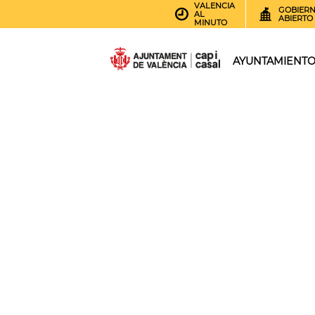
VALENCIA
GOBIER
AL
ABIERTO
MINUTO
AYUNTAMIENT