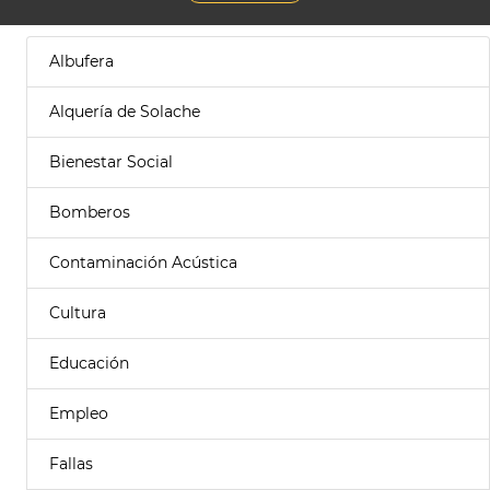
Albufera
Alquería de Solache
Bienestar Social
Bomberos
Contaminación Acústica
Cultura
Educación
Empleo
Fallas