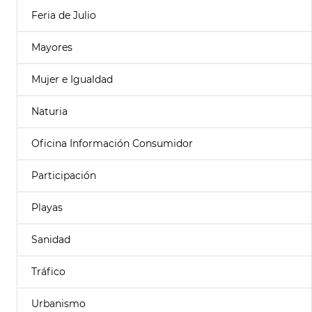
Feria de Julio
Mayores
Mujer e Igualdad
Naturia
Oficina Información Consumidor
Participación
Playas
Sanidad
Tráfico
Urbanismo