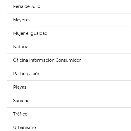
Feria de Julio
Mayores
Mujer e Igualdad
Naturia
Oficina Información Consumidor
Participación
Playas
Sanidad
Tráfico
Urbanismo