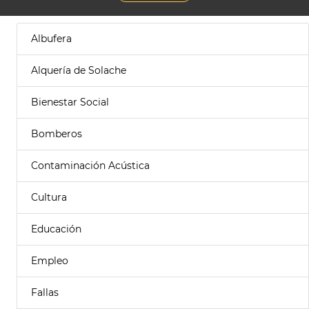
Albufera
Alquería de Solache
Bienestar Social
Bomberos
Contaminación Acústica
Cultura
Educación
Empleo
Fallas