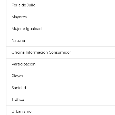
Feria de Julio
Mayores
Mujer e Igualdad
Naturia
Oficina Información Consumidor
Participación
Playas
Sanidad
Tráfico
Urbanismo