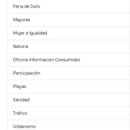
Feria de Julio
Mayores
Mujer e Igualdad
Naturia
Oficina Información Consumidor
Participación
Playas
Sanidad
Tráfico
Urbanismo