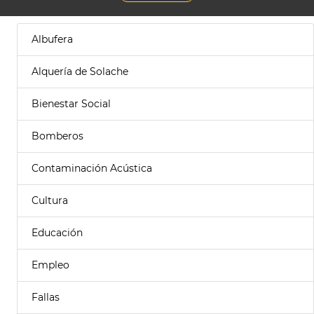
Albufera
Alquería de Solache
Bienestar Social
Bomberos
Contaminación Acústica
Cultura
Educación
Empleo
Fallas