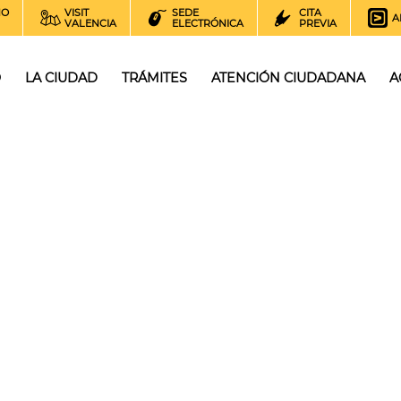
NO
VISIT
SEDE
CITA
A
VALENCIA
ELECTRÓNICA
PREVIA
O
LA CIUDAD
TRÁMITES
ATENCIÓN CIUDADANA
A