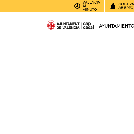
VALENCIA
GOBIER
AL
ABIERTO
MINUTO
AYUNTAMIENT