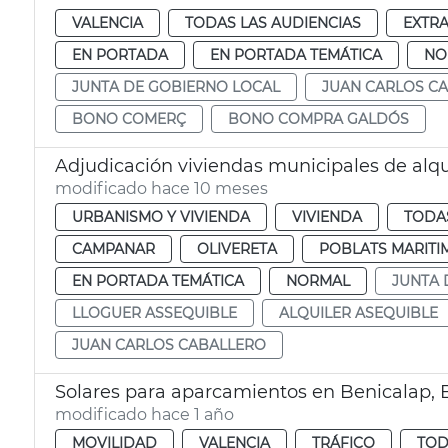
VALENCIA
TODAS LAS AUDIENCIAS
EXTR
EN PORTADA
EN PORTADA TEMÁTICA
NO
JUNTA DE GOBIERNO LOCAL
JUAN CARLOS C
BONO COMERÇ
BONO COMPRA GALDÓS
Adjudicación viviendas municipales de alqu
modificado hace 10 meses
URBANISMO Y VIVIENDA
VIVIENDA
TODAS
CAMPANAR
OLIVERETA
POBLATS MARITI
EN PORTADA TEMÁTICA
NORMAL
JUNTA 
LLOGUER ASSEQUIBLE
ALQUILER ASEQUIBLE
JUAN CARLOS CABALLERO
Solares para aparcamientos en Benicalap,
modificado hace 1 año
MOVILIDAD
VALENCIA
TRÁFICO
TOD