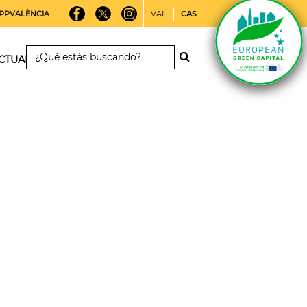
PPVALÈNCIA
VAL
CAS
CTUALIDAD