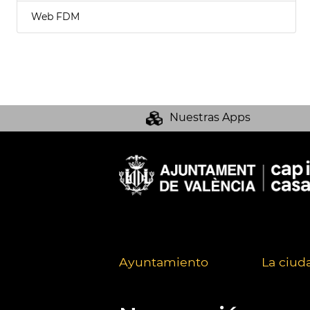
Web FDM
Nuestras Apps
Ayuntamiento
La ciud