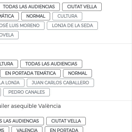
TODAS LAS AUDIENCIAS
CIUTAT VELLA
MÁTICA
NORMAL
CULTURA
OSÉ LUIS MORENO
LONJA DE LA SEDA
NOVELA
LTURA
TODAS LAS AUDIENCIAS
EN PORTADA TEMÁTICA
NORMAL
LA LONJA
JUAN CARLOS CABALLERO
PEDRO CANALES
iler asequible València
 LAS AUDIENCIAS
CIUTAT VELLA
MS
VALENCIA
EN PORTADA