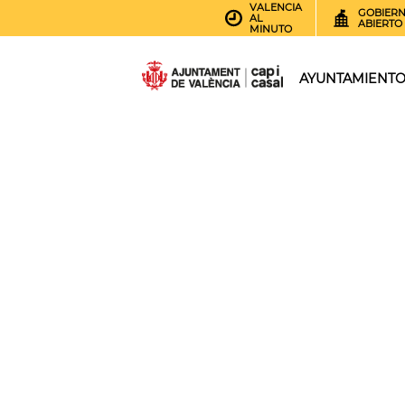
VALENCIA
GOBIER
AL
ABIERTO
MINUTO
AYUNTAMIENT