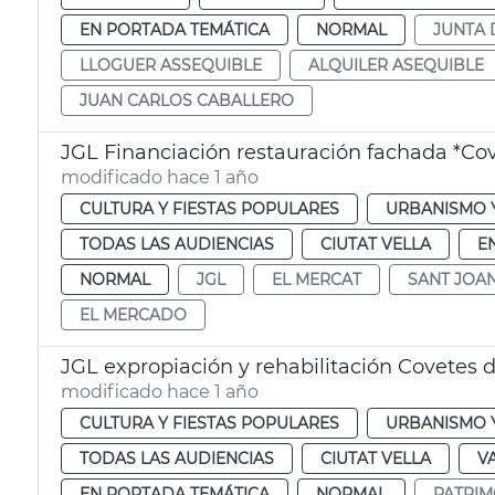
EN PORTADA TEMÁTICA
NORMAL
JUNTA 
LLOGUER ASSEQUIBLE
ALQUILER ASEQUIBLE
JUAN CARLOS CABALLERO
JGL Financiación restauración fachada *Co
modificado hace 1 año
CULTURA Y FIESTAS POPULARES
URBANISMO Y
TODAS LAS AUDIENCIAS
CIUTAT VELLA
E
NORMAL
JGL
EL MERCAT
SANT JOA
EL MERCADO
JGL expropiación y rehabilitación Covetes 
modificado hace 1 año
CULTURA Y FIESTAS POPULARES
URBANISMO Y
TODAS LAS AUDIENCIAS
CIUTAT VELLA
V
EN PORTADA TEMÁTICA
NORMAL
PATRIM