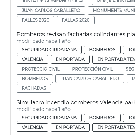
JUNTA DE GOBIERNO LOCAL
PLAÇA AJUNTAM
JUAN CARLOS CABALLERO
MONUMENTS MUNI
FALLES 2026
FALLAS 2026
Bomberos revisan fachadas colindantes pla
modificado hace 1 año
SEGURIDAD CIUDADANA
BOMBEROS
TO
VALENCIA
EN PORTADA
EN PORTADA TE
PROTECCIÓ CIVIL
PROTECCIÓN CIVIL
SEG
BOMBEROS
JUAN CARLOS CABALLERO
R
FACHADAS
Simulacro incendio bomberos Valencia park
modificado hace 1 año
SEGURIDAD CIUDADANA
BOMBEROS
TO
VALENCIA
EN PORTADA
EN PORTADA TE