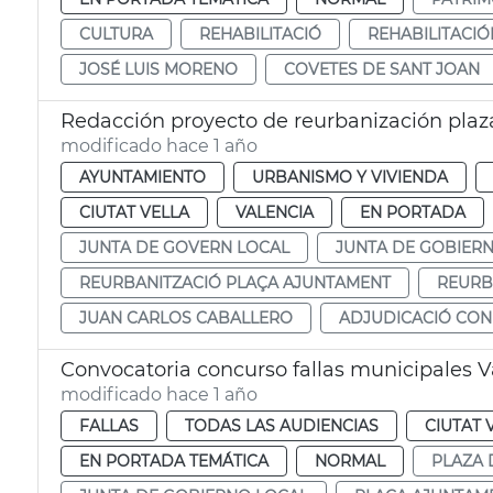
CULTURA
REHABILITACIÓ
REHABILITACIÓ
JOSÉ LUIS MORENO
COVETES DE SANT JOAN
Redacción proyecto de reurbanización pla
modificado hace 1 año
AYUNTAMIENTO
URBANISMO Y VIVIENDA
CIUTAT VELLA
VALENCIA
EN PORTADA
JUNTA DE GOVERN LOCAL
JUNTA DE GOBIER
REURBANITZACIÓ PLAÇA AJUNTAMENT
REURB
JUAN CARLOS CABALLERO
ADJUDICACIÓ CON
Convocatoria concurso fallas municipales V
modificado hace 1 año
FALLAS
TODAS LAS AUDIENCIAS
CIUTAT 
EN PORTADA TEMÁTICA
NORMAL
PLAZA 