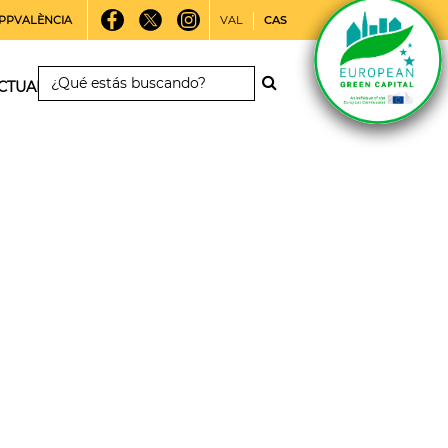
PPVALÈNCIA
VAL
CAS
CTUALIDAD