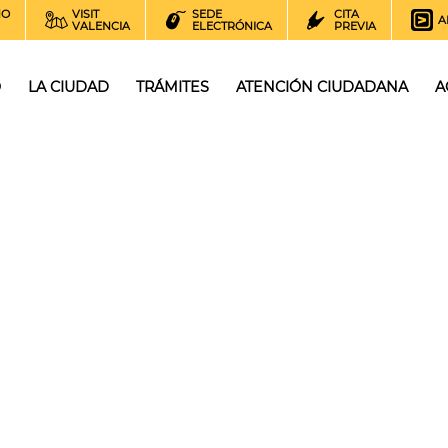
NO
VISIT
SEDE
CITA
A
VALENCIA
ELECTRÓNICA
PREVIA
O
LA CIUDAD
TRÁMITES
ATENCIÓN CIUDADANA
A