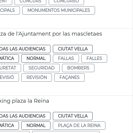
ENT
CONCURS
CONCURSO
CIPALS
MONUMENTOS MUNICIPALES
za de l'Ajuntament por las mascletaes
DAS LAS AUDIENCIAS
CIUTAT VELLA
MÁTICA
NORMAL
FALLAS
FALLES
URETAT
SEGURIDAD
BOMBERS
EVISIÓ
REVISIÓN
FAÇANES
ing plaza la Reina
DAS LAS AUDIENCIAS
CIUTAT VELLA
MÁTICA
NORMAL
PLAÇA DE LA REINA