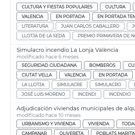
CULTURA Y FIESTAS POPULARES
CULTURA
VALENCIA
EN PORTADA
EN PORTADA TE
LITERATURA
JUAN CARLOS CABALLERO
J
LLOTJA DE LA SEDA
PREMIO PRIMAVERA DE 
Simulacro incendio La Lonja València
modificado hace 6 meses
SEGURIDAD CIUDADANA
BOMBEROS
CU
CIUTAT VELLA
VALENCIA
EN PORTADA
LA LLOTJA
SIMULACRE
SIMULACRO
JOSÉ LUIS MORENO
INCENDI
INCENDIO
Adjudicación viviendas municipales de alqu
modificado hace 10 meses
URBANISMO Y VIVIENDA
VIVIENDA
TODAS
CAMPANAR
OLIVERETA
POBLATS MARITI