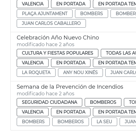
VALENCIA
EN PORTADA
EN PORTADA TE
PLAÇA AJUNTAMENT
BOMBERS
BOMBER
JUAN CARLOS CABALLERO
Celebración Año Nuevo Chino
modificado hace 2 años
CULTURA Y FIESTAS POPULARES
TODAS LAS A
VALENCIA
EN PORTADA
EN PORTADA TE
LA ROQUETA
ANY NOU XINÉS
JUAN CARL
Semana de la Prevención de Incendios
modificado hace 2 años
SEGURIDAD CIUDADANA
BOMBEROS
TO
VALENCIA
EN PORTADA
EN PORTADA TE
BOMBERS
BOMBEROS
LA SEU
JUAN