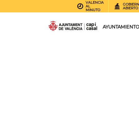
VALENCIA
GOBIER
AL
ABIERTO
MINUTO
AYUNTAMIENT