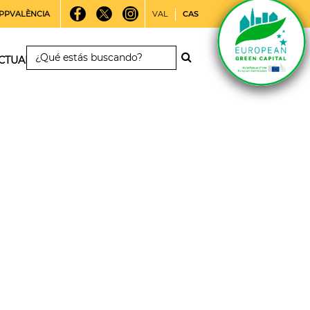
PPVALÈNCIA
VAL
CAS
CTUALIDAD