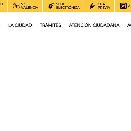
NO
VISIT
SEDE
CITA
A
VALENCIA
ELECTRÓNICA
PREVIA
O
LA CIUDAD
TRÁMITES
ATENCIÓN CIUDADANA
A