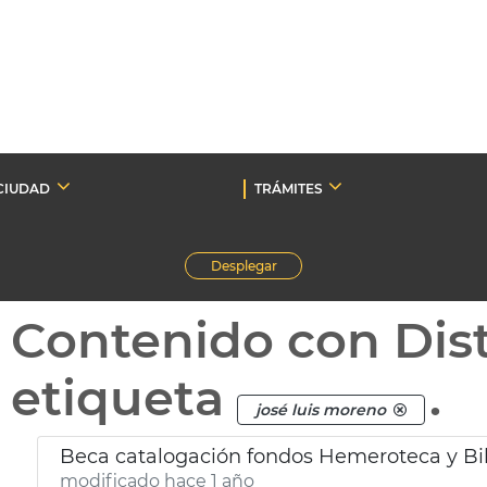
CIUDAD
TRÁMITES
Desplegar
Contenido con Dist
etiqueta
.
josé luis moreno
Beca catalogación fondos Hemeroteca y Bib
modificado hace 1 año