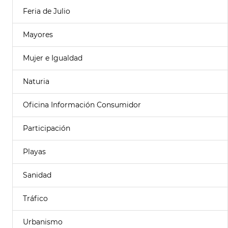
Feria de Julio
Mayores
Mujer e Igualdad
Naturia
Oficina Información Consumidor
Participación
Playas
Sanidad
Tráfico
Urbanismo