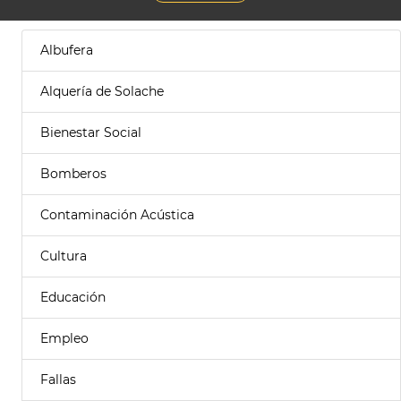
Albufera
Alquería de Solache
Bienestar Social
Bomberos
Contaminación Acústica
Cultura
Educación
Empleo
Fallas