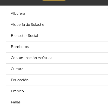
Albufera
Alquería de Solache
Bienestar Social
Bomberos
Contaminación Acústica
Cultura
Educación
Empleo
Fallas