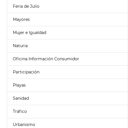
Feria de Julio
Mayores
Mujer e Igualdad
Naturia
Oficina Información Consumidor
Participación
Playas
Sanidad
Tráfico
Urbanismo