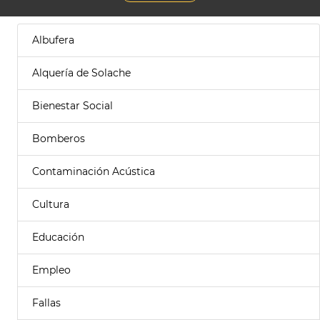
Albufera
Alquería de Solache
Bienestar Social
Bomberos
Contaminación Acústica
Cultura
Educación
Empleo
Fallas