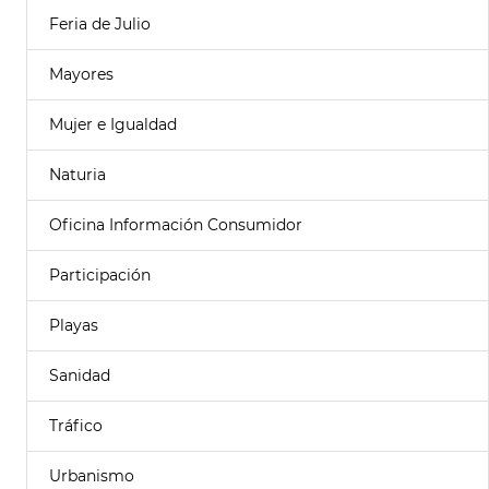
Feria de Julio
Mayores
Mujer e Igualdad
Naturia
Oficina Información Consumidor
Participación
Playas
Sanidad
Tráfico
Urbanismo