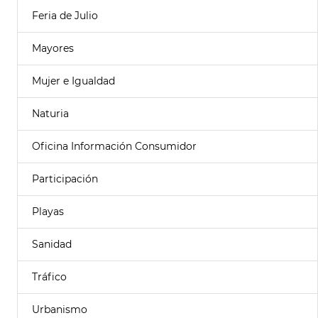
Feria de Julio
Mayores
Mujer e Igualdad
Naturia
Oficina Información Consumidor
Participación
Playas
Sanidad
Tráfico
Urbanismo