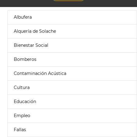
Albufera
Alquería de Solache
Bienestar Social
Bomberos
Contaminación Acústica
Cultura
Educación
Empleo
Fallas