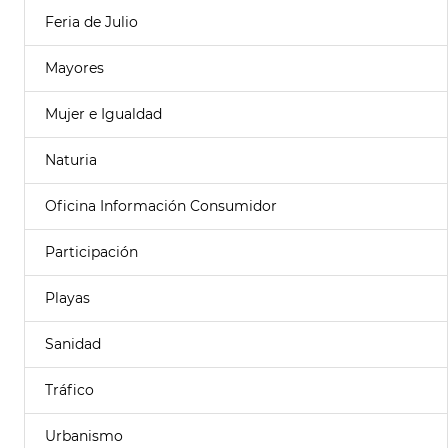
Feria de Julio
Mayores
Mujer e Igualdad
Naturia
Oficina Información Consumidor
Participación
Playas
Sanidad
Tráfico
Urbanismo