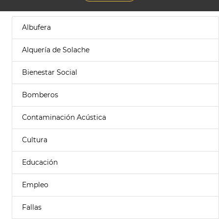
Albufera
Alquería de Solache
Bienestar Social
Bomberos
Contaminación Acústica
Cultura
Educación
Empleo
Fallas